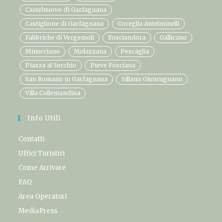
Castelnuovo di Garfagnana
Castiglione di Garfagnana
Coreglia Antelminelli
Fabbriche di Vergemoli
Fosciandora
Gallicano
Minucciano
Molazzana
Pescaglia
Piazza al Serchio
Pieve Fosciana
San Romano in Garfagnana
Sillano Giuncugnano
Villa Collemandina
Info Utili
Contatti
Uffici Turistici
Come Arrivare
FAQ
Area Operatori
MediaPress