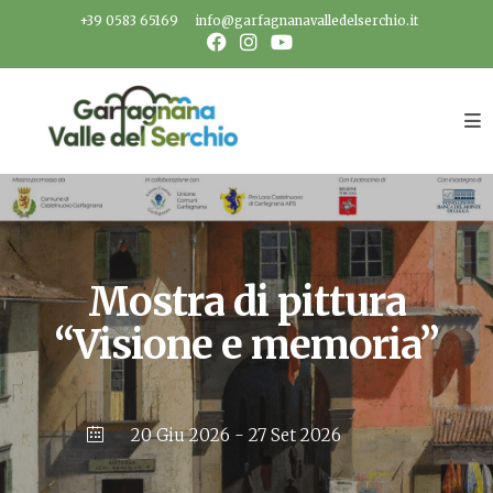
Salta
+39 0583 65169
info@garfagnanavalledelserchio.it
al
contenuto
Mostra di pittura
“Visione e memoria”
20 Giu 2026
- 27 Set 2026