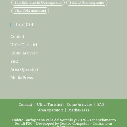
San Romano in Garfagnana
Sillano Giuncugnano
Villa Collemandina
Info Utili
Contatti
Uffici Turistici
Come Arrivare
FAQ
Area Operatori
MediaPress
Contatti
Uffici Turistici
Come Arrivare
FAQ
Area Operatori
MediaPress
Ambito Garfagnana Valle del Serchio @2026 -
Finanziamento
Fondi FSC
- Developed by
Centro Computer
-
Turismo in
Garfagnana