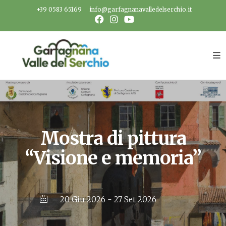
Salta
+39 0583 65169
info@garfagnanavalledelserchio.it
al
contenuto
Mostra di pittura
“Visione e memoria”
20 Giu 2026
- 27 Set 2026