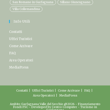
San Romano in Garfagnana
Sillano Giuncugnano
Villa Collemandina
Info Utili
Contatti
Uffici Turistici
Come Arrivare
FAQ
Area Operatori
MediaPress
Contatti
Uffici Turistici
Come Arrivare
FAQ
Area Operatori
MediaPress
Ambito Garfagnana Valle del Serchio @2026 -
Finanziamento
Fondi FSC
- Developed by
Centro Computer
-
Turismo in
Garfagnana