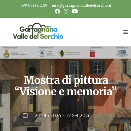
Salta
+39 0583 65169
info@garfagnanavalledelserchio.it
al
contenuto
Mostra di pittura
“Visione e memoria”
20 Giu 2026
- 27 Set 2026