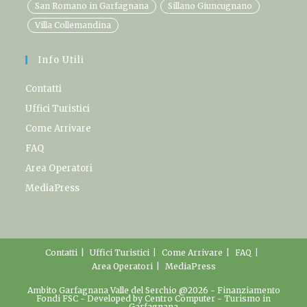
San Romano in Garfagnana
Sillano Giuncugnano
Villa Collemandina
Info Utili
Contatti
Uffici Turistici
Come Arrivare
FAQ
Area Operatori
MediaPress
Contatti
Uffici Turistici
Come Arrivare
FAQ
Area Operatori
MediaPress
Ambito Garfagnana Valle del Serchio @2026 -
Finanziamento
Fondi FSC
- Developed by
Centro Computer
-
Turismo in
Garfagnana