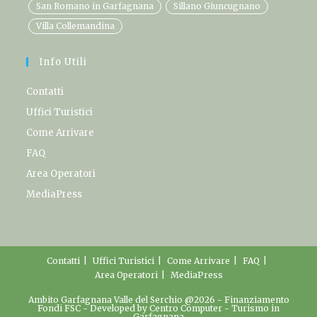
San Romano in Garfagnana
Sillano Giuncugnano
Villa Collemandina
Info Utili
Contatti
Uffici Turistici
Come Arrivare
FAQ
Area Operatori
MediaPress
Contatti
Uffici Turistici
Come Arrivare
FAQ
Area Operatori
MediaPress
Ambito Garfagnana Valle del Serchio @2026 -
Finanziamento
Fondi FSC
- Developed by
Centro Computer
-
Turismo in
Garfagnana