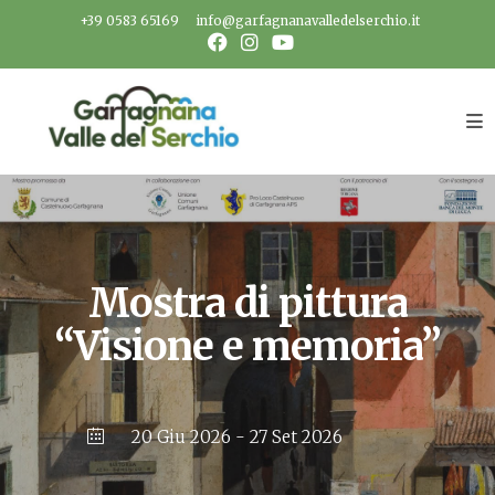
Salta
+39 0583 65169
info@garfagnanavalledelserchio.it
al
contenuto
Mostra di pittura
“Visione e memoria”
20 Giu 2026
- 27 Set 2026