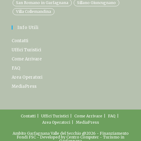
San Romano in Garfagnana
Sillano Giuncugnano
Villa Collemandina
Info Utili
Contatti
Uffici Turistici
Come Arrivare
FAQ
Area Operatori
MediaPress
Contatti
Uffici Turistici
Come Arrivare
FAQ
Area Operatori
MediaPress
Ambito Garfagnana Valle del Serchio @2026 -
Finanziamento
Fondi FSC
- Developed by
Centro Computer
-
Turismo in
Garfagnana