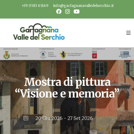
Salta
+39 0583 65169
info@garfagnanavalledelserchio.it
al
contenuto
Mostra di pittura
“Visione e memoria”
20 Giu 2026
- 27 Set 2026