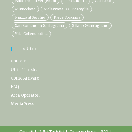
Fabbriche di Vergemoli
Fosciandora
Gallicano
Minucciano
Molazzana
Pescaglia
Piazza al Serchio
Pieve Fosciana
San Romano in Garfagnana
Sillano Giuncugnano
Villa Collemandina
Info Utili
Contatti
Uffici Turistici
Come Arrivare
FAQ
Area Operatori
MediaPress
Contatti
Uffici Turistici
Come Arrivare
FAQ