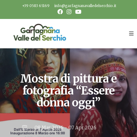
Salta
+39 0583 65169
info@garfagnanavalledelserchio.it
al
contenuto
Mostra di pittura e
fotografia “Essere
donna oggi”
08 Mar 2026
- 07 Apr 2026