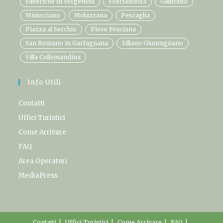
Fabbriche di Vergemoli
Fosciandora
Gallicano
Minucciano
Molazzana
Pescaglia
Piazza al Serchio
Pieve Fosciana
San Romano in Garfagnana
Sillano Giuncugnano
Villa Collemandina
Info Utili
Contatti
Uffici Turistici
Come Arrivare
FAQ
Area Operatori
MediaPress
Contatti
Uffici Turistici
Come Arrivare
FAQ