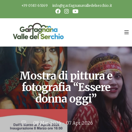
Salta
+39 0583 65169
info@garfagnanavalledelserchio.it
al
contenuto
Mostra di pittura e
fotografia “Essere
donna oggi”
08 Mar 2026
- 07 Apr 2026