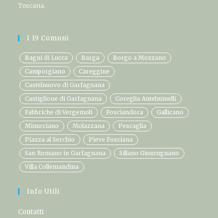
Toscana.
I 19 Comuni
Bagni di Lucca
Barga
Borgo a Mozzano
Camporgiano
Careggine
Castelnuovo di Garfagnana
Castiglione di Garfagnana
Coreglia Antelminelli
Fabbriche di Vergemoli
Fosciandora
Gallicano
Minucciano
Molazzana
Pescaglia
Piazza al Serchio
Pieve Fosciana
San Romano in Garfagnana
Sillano Giuncugnano
Villa Collemandina
Info Utili
Contatti