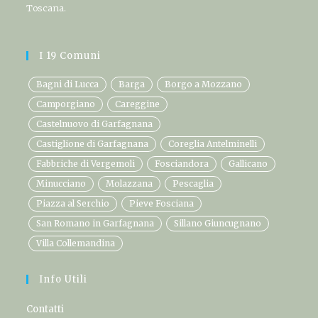
Toscana.
I 19 Comuni
Bagni di Lucca
Barga
Borgo a Mozzano
Camporgiano
Careggine
Castelnuovo di Garfagnana
Castiglione di Garfagnana
Coreglia Antelminelli
Fabbriche di Vergemoli
Fosciandora
Gallicano
Minucciano
Molazzana
Pescaglia
Piazza al Serchio
Pieve Fosciana
San Romano in Garfagnana
Sillano Giuncugnano
Villa Collemandina
Info Utili
Contatti