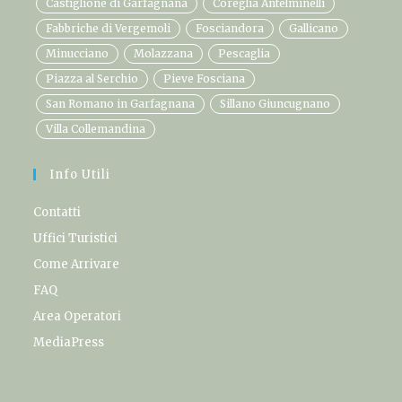
Castiglione di Garfagnana
Coreglia Antelminelli
Fabbriche di Vergemoli
Fosciandora
Gallicano
Minucciano
Molazzana
Pescaglia
Piazza al Serchio
Pieve Fosciana
San Romano in Garfagnana
Sillano Giuncugnano
Villa Collemandina
Info Utili
Contatti
Uffici Turistici
Come Arrivare
FAQ
Area Operatori
MediaPress