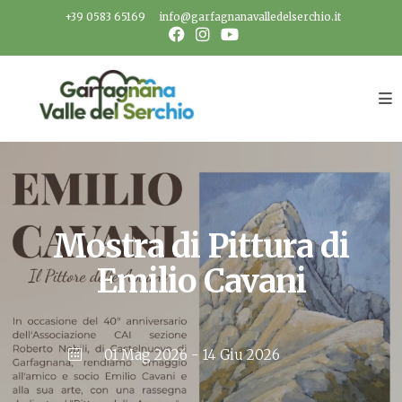
Salta
+39 0583 65169
info@garfagnanavalledelserchio.it
al
contenuto
Mostra di Pittura di
Emilio Cavani
01 Mag 2026
- 14 Giu 2026