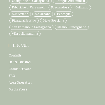
Castiglione di Garfagnana
Coreglia Antelminelli
Fabbriche di Vergemoli
Fosciandora
Gallicano
Minucciano
Molazzana
Pescaglia
Piazza al Serchio
Pieve Fosciana
San Romano in Garfagnana
Sillano Giuncugnano
Villa Collemandina
Info Utili
Contatti
Uffici Turistici
Come Arrivare
FAQ
Area Operatori
MediaPress