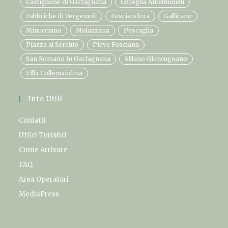
Castiglione di Garfagnana
Coreglia Antelminelli
Fabbriche di Vergemoli
Fosciandora
Gallicano
Minucciano
Molazzana
Pescaglia
Piazza al Serchio
Pieve Fosciana
San Romano in Garfagnana
Sillano Giuncugnano
Villa Collemandina
Info Utili
Contatti
Uffici Turistici
Come Arrivare
FAQ
Area Operatori
MediaPress