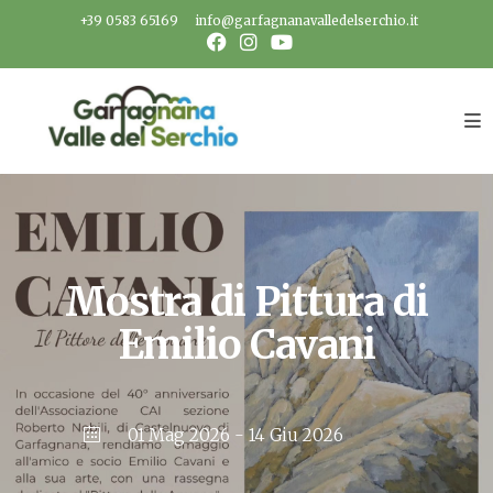
Salta
+39 0583 65169
info@garfagnanavalledelserchio.it
al
contenuto
Mostra di Pittura di
Emilio Cavani
01 Mag 2026
- 14 Giu 2026