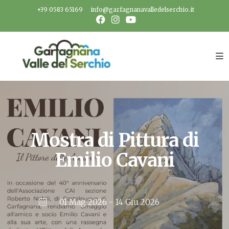
Salta
+39 0583 65169
info@garfagnanavalledelserchio.it
al
contenuto
Mostra di Pittura di
Emilio Cavani
01 Mag 2026
- 14 Giu 2026