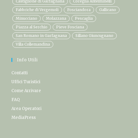
Castiglione di Garfagnana
Coreglia Antelminelli
Fabbriche di Vergemoli
Fosciandora
Gallicano
Minucciano
Molazzana
Pescaglia
Piazza al Serchio
Pieve Fosciana
San Romano in Garfagnana
Sillano Giuncugnano
Villa Collemandina
Info Utili
Contatti
Uffici Turistici
Come Arrivare
FAQ
Area Operatori
MediaPress