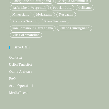
Castiglione di Garfagnana
Coreglia Antelminelli
Fabbriche di Vergemoli
Fosciandora
Gallicano
Minucciano
Molazzana
Pescaglia
Piazza al Serchio
Pieve Fosciana
San Romano in Garfagnana
Sillano Giuncugnano
Villa Collemandina
Info Utili
Contatti
Uffici Turistici
Come Arrivare
FAQ
Area Operatori
MediaPress