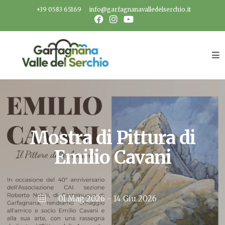
Salta
+39 0583 65169
info@garfagnanavalledelserchio.it
al
contenuto
Mostra di Pittura di
Emilio Cavani
01 Mag 2026
- 14 Giu 2026