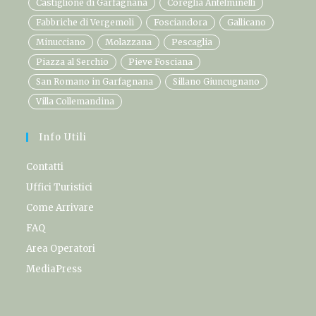
Castiglione di Garfagnana
Coreglia Antelminelli
Fabbriche di Vergemoli
Fosciandora
Gallicano
Minucciano
Molazzana
Pescaglia
Piazza al Serchio
Pieve Fosciana
San Romano in Garfagnana
Sillano Giuncugnano
Villa Collemandina
Info Utili
Contatti
Uffici Turistici
Come Arrivare
FAQ
Area Operatori
MediaPress