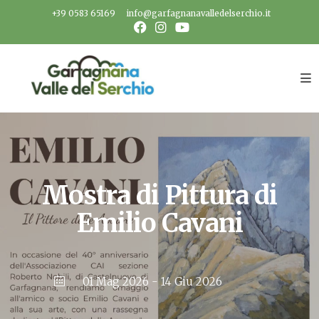
Salta
+39 0583 65169
info@garfagnanavalledelserchio.it
al
contenuto
Mostra di Pittura di
Emilio Cavani
01 Mag 2026
- 14 Giu 2026