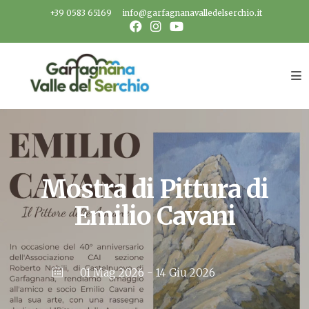
Salta
+39 0583 65169
info@garfagnanavalledelserchio.it
al
contenuto
Mostra di Pittura di
Emilio Cavani
01 Mag 2026
- 14 Giu 2026