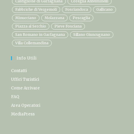
Castiglione di Garfagnana
Coreglia Antelminelli
Fabbriche di Vergemoli
Fosciandora
Gallicano
Minucciano
Molazzana
Pescaglia
Piazza al Serchio
Pieve Fosciana
San Romano in Garfagnana
Sillano Giuncugnano
Villa Collemandina
Info Utili
Contatti
Uffici Turistici
Come Arrivare
FAQ
Area Operatori
MediaPress