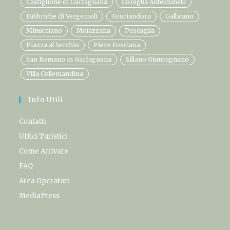
Castiglione di Garfagnana
Coreglia Antelminelli
Fabbriche di Vergemoli
Fosciandora
Gallicano
Minucciano
Molazzana
Pescaglia
Piazza al Serchio
Pieve Fosciana
San Romano in Garfagnana
Sillano Giuncugnano
Villa Collemandina
Info Utili
Contatti
Uffici Turistici
Come Arrivare
FAQ
Area Operatori
MediaPress