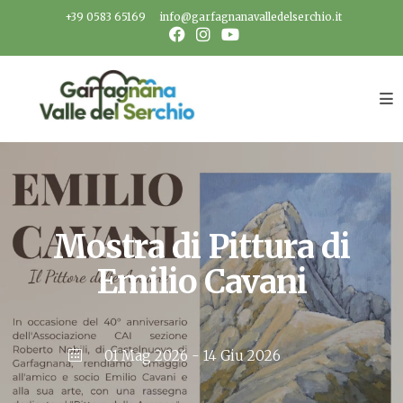
Salta
+39 0583 65169
info@garfagnanavalledelserchio.it
al
contenuto
Mostra di Pittura di
Emilio Cavani
01 Mag 2026
- 14 Giu 2026