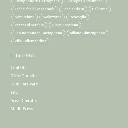
Castiglione di Garfagnana
Coreglia Antelminelli
Fabbriche di Vergemoli
Fosciandora
Gallicano
Minucciano
Molazzana
Pescaglia
Piazza al Serchio
Pieve Fosciana
San Romano in Garfagnana
Sillano Giuncugnano
Villa Collemandina
Info Utili
Contatti
Uffici Turistici
Come Arrivare
FAQ
Area Operatori
MediaPress