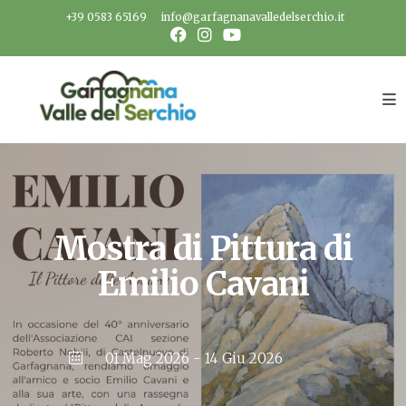
Salta
+39 0583 65169
info@garfagnanavalledelserchio.it
al
contenuto
Mostra di Pittura di
Emilio Cavani
01 Mag 2026
- 14 Giu 2026