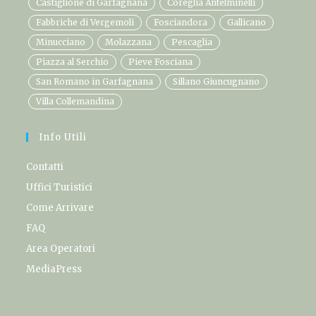
Castiglione di Garfagnana
Coreglia Antelminelli
Fabbriche di Vergemoli
Fosciandora
Gallicano
Minucciano
Molazzana
Pescaglia
Piazza al Serchio
Pieve Fosciana
San Romano in Garfagnana
Sillano Giuncugnano
Villa Collemandina
Info Utili
Contatti
Uffici Turistici
Come Arrivare
FAQ
Area Operatori
MediaPress