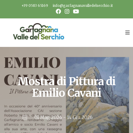
Salta
+39 0583 65169
info@garfagnanavalledelserchio.it
al
contenuto
Mostra di Pittura di
Emilio Cavani
01 Mag 2026
- 14 Giu 2026