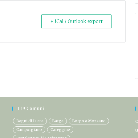
+ iCal / Outlook export
I 19 Comuni
Bagni di Lucca
Barga
Borgo a Mozzano
C
Camporgiano
Careggine
U