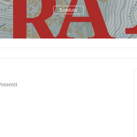
Scaduto
Possenti