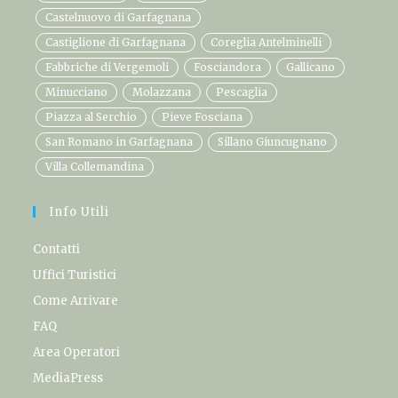
Castelnuovo di Garfagnana
Castiglione di Garfagnana
Coreglia Antelminelli
Fabbriche di Vergemoli
Fosciandora
Gallicano
Minucciano
Molazzana
Pescaglia
Piazza al Serchio
Pieve Fosciana
San Romano in Garfagnana
Sillano Giuncugnano
Villa Collemandina
Info Utili
Contatti
Uffici Turistici
Come Arrivare
FAQ
Area Operatori
MediaPress