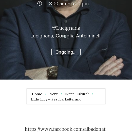
8:00 am - 6:00 pm
Lucignana
Lucignana, Coreglia Antelminelli
Ongoing...
Home
Eventi
Eventi Culturali
Little Lucy – Festival Letterario
https://www.facebook.com/albadonat