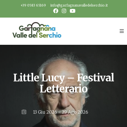
Salta
+39 0583 65169
info@garfagnanavalledelserchio.it
al
contenuto
Little Lucy – Festival
Letterario
13 Giu 2026
- 29 Ago 2026