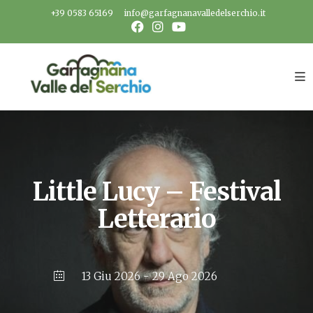
Salta
+39 0583 65169
info@garfagnanavalledelserchio.it
al
contenuto
Little Lucy – Festival
Letterario
13 Giu 2026
- 29 Ago 2026