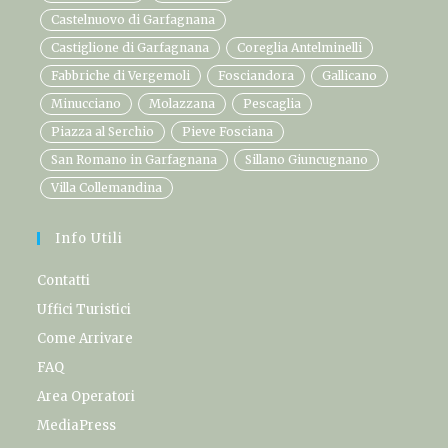
Castelnuovo di Garfagnana
Castiglione di Garfagnana
Coreglia Antelminelli
Fabbriche di Vergemoli
Fosciandora
Gallicano
Minucciano
Molazzana
Pescaglia
Piazza al Serchio
Pieve Fosciana
San Romano in Garfagnana
Sillano Giuncugnano
Villa Collemandina
Info Utili
Contatti
Uffici Turistici
Come Arrivare
FAQ
Area Operatori
MediaPress