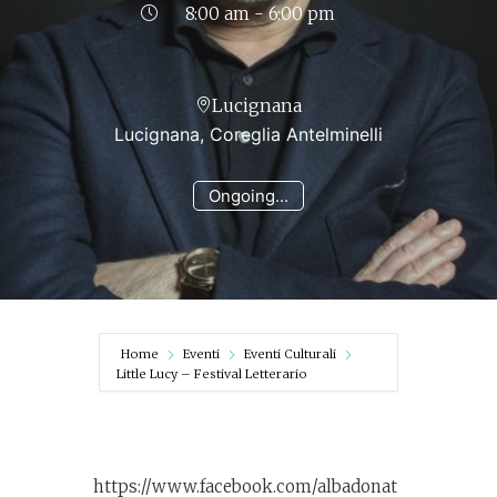
8:00 am - 6:00 pm
Lucignana
Lucignana, Coreglia Antelminelli
Ongoing...
Home
Eventi
Eventi Culturali
Little Lucy – Festival Letterario
https://www.facebook.com/albadonat