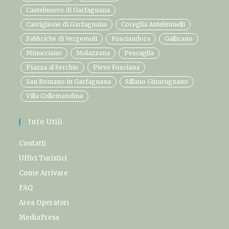
Castelnuovo di Garfagnana
Castiglione di Garfagnana
Coreglia Antelminelli
Fabbriche di Vergemoli
Fosciandora
Gallicano
Minucciano
Molazzana
Pescaglia
Piazza al Serchio
Pieve Fosciana
San Romano in Garfagnana
Sillano Giuncugnano
Villa Collemandina
Info Utili
Contatti
Uffici Turistici
Come Arrivare
FAQ
Area Operatori
MediaPress