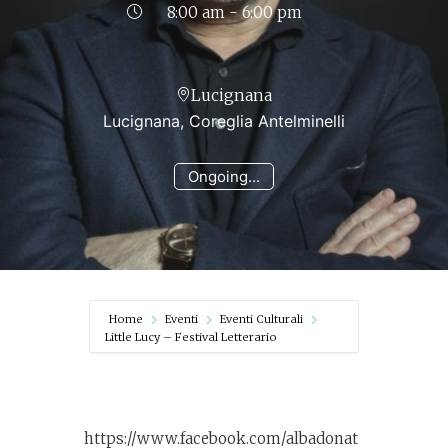
8:00 am - 6:00 pm
Lucignana
Lucignana, Coreglia Antelminelli
Ongoing...
Home
Eventi
Eventi Culturali
Little Lucy – Festival Letterario
https://www.facebook.com/albadonat