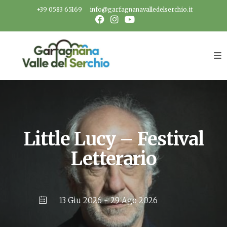
Salta
+39 0583 65169
info@garfagnanavalledelserchio.it
al
contenuto
Little Lucy – Festival
Letterario
13 Giu 2026
- 29 Ago 2026