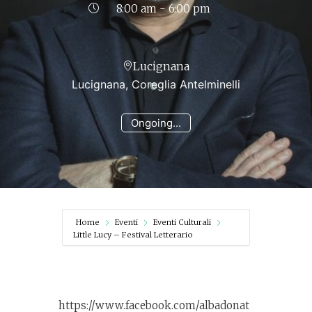
8:00 am - 6:00 pm
Lucignana
Lucignana, Coreglia Antelminelli
Ongoing...
Home
Eventi
Eventi Culturali
Little Lucy – Festival Letterario
https://www.facebook.com/albadonat