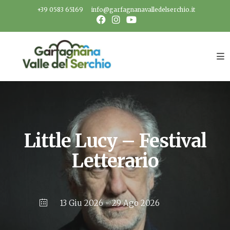
Salta
+39 0583 65169
info@garfagnanavalledelserchio.it
al
contenuto
Little Lucy – Festival
Letterario
13 Giu 2026
- 29 Ago 2026