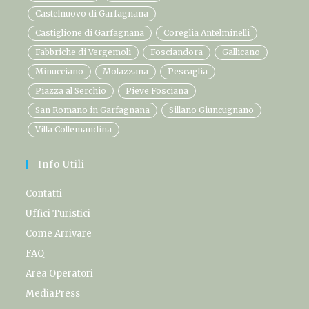
Castelnuovo di Garfagnana
Castiglione di Garfagnana
Coreglia Antelminelli
Fabbriche di Vergemoli
Fosciandora
Gallicano
Minucciano
Molazzana
Pescaglia
Piazza al Serchio
Pieve Fosciana
San Romano in Garfagnana
Sillano Giuncugnano
Villa Collemandina
Info Utili
Contatti
Uffici Turistici
Come Arrivare
FAQ
Area Operatori
MediaPress