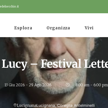
delserchio.it
Esplora
Organizza
Vivi
e Lucy – Festival Lett
13 Giu 2026
- 29 Ago 2026
8:00 am - 6:00 pm
Lucignana
Lucignana, Coreglia Antelminelli