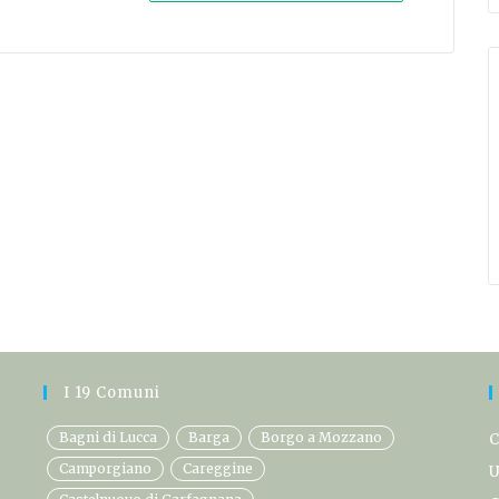
I 19 Comuni
Bagni di Lucca
Barga
Borgo a Mozzano
C
Camporgiano
Careggine
U