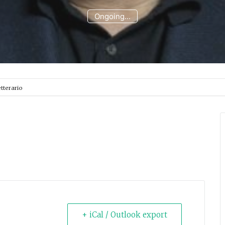
Ongoing...
etterario
+ iCal / Outlook export