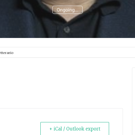
Ongoing...
etterario
+ iCal / Outlook export