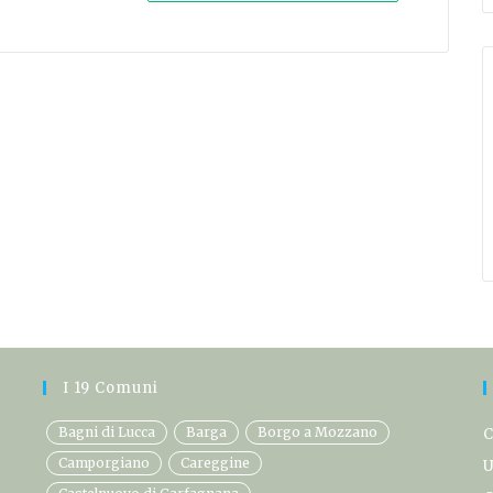
I 19 Comuni
Bagni di Lucca
Barga
Borgo a Mozzano
C
Camporgiano
Careggine
U