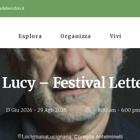
delserchio.it
Esplora
Organizza
Vivi
e Lucy – Festival Lett
13 Giu 2026
- 29 Ago 2026
8:00 am - 6:00 pm
Lucignana
Lucignana, Coreglia Antelminelli