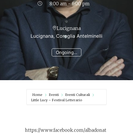
8:00 am - 6:00 pm
Lucignana
Lucignana, Coreglia Antelminelli
Ongoing...
Home
Eventi
Eventi Culturali
Little Lucy – Festival Letterario
https://www.facebook.com/albadonat