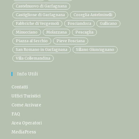
Castelnuovo di Garfagnana
Castiglione di Garfagnana
Coreglia Antelminelli
Fabbriche di Vergemoli
Fosciandora
Gallicano
Minucciano
Molazzana
Pescaglia
Piazza al Serchio
Pieve Fosciana
San Romano in Garfagnana
Sillano Giuncugnano
Villa Collemandina
Info Utili
Contatti
Uffici Turistici
Come Arrivare
FAQ
Area Operatori
MediaPress