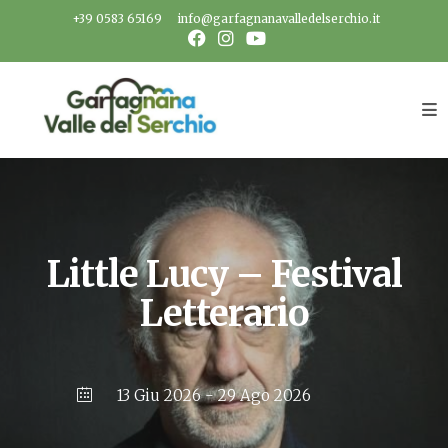
Salta
+39 0583 65169
info@garfagnanavalledelserchio.it
al
contenuto
Little Lucy – Festival
Letterario
13 Giu 2026
- 29 Ago 2026