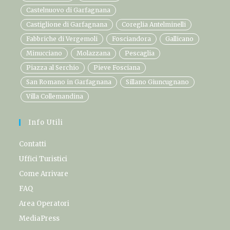
Castelnuovo di Garfagnana
Castiglione di Garfagnana
Coreglia Antelminelli
Fabbriche di Vergemoli
Fosciandora
Gallicano
Minucciano
Molazzana
Pescaglia
Piazza al Serchio
Pieve Fosciana
San Romano in Garfagnana
Sillano Giuncugnano
Villa Collemandina
Info Utili
Contatti
Uffici Turistici
Come Arrivare
FAQ
Area Operatori
MediaPress