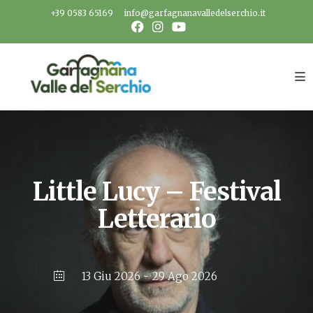
Salta
+39 0583 65169
info@garfagnanavalledelserchio.it
al
contenuto
Little Lucy – Festival
Letterario
13 Giu 2026
- 29 Ago 2026