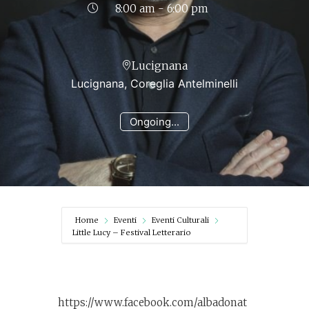
8:00 am - 6:00 pm
Lucignana
Lucignana, Coreglia Antelminelli
Ongoing...
Home
Eventi
Eventi Culturali
Little Lucy – Festival Letterario
https://www.facebook.com/albadonat