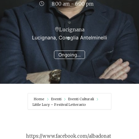
8:00 am - 6:00 pm
Lucignana
Lucignana, Coreglia Antelminelli
Ongoing...
Home
Eventi
Eventi Culturali
Little Lucy – Festival Letterario
https://www.facebook.com/albadonat