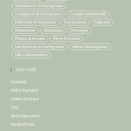
Castelnuovo di Garfagnana
Castiglione di Garfagnana
Coreglia Antelminelli
Fabbriche di Vergemoli
Fosciandora
Gallicano
Minucciano
Molazzana
Pescaglia
Piazza al Serchio
Pieve Fosciana
San Romano in Garfagnana
Sillano Giuncugnano
Villa Collemandina
Info Utili
Contatti
Uffici Turistici
Come Arrivare
FAQ
Area Operatori
MediaPress