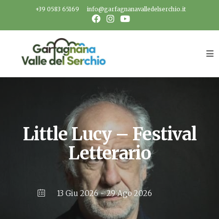
Salta
+39 0583 65169
info@garfagnanavalledelserchio.it
al
contenuto
Little Lucy – Festival
Letterario
13 Giu 2026
- 29 Ago 2026