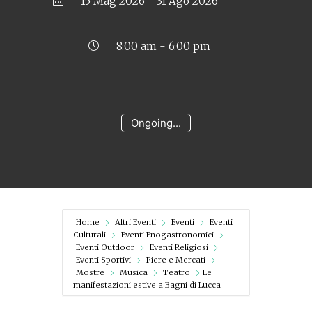
15 Mag 2026
- 31 Ago 2026
8:00 am - 6:00 pm
Ongoing...
Home
Altri Eventi
Eventi
Eventi
Culturali
Eventi Enogastronomici
Eventi Outdoor
Eventi Religiosi
Eventi Sportivi
Fiere e Mercati
Mostre
Musica
Teatro
Le
manifestazioni estive a Bagni di Lucca