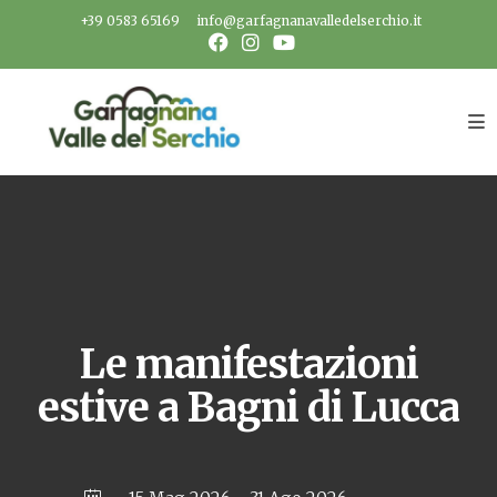
Salta
+39 0583 65169
info@garfagnanavalledelserchio.it
al
contenuto
Le manifestazioni
estive a Bagni di Lucca