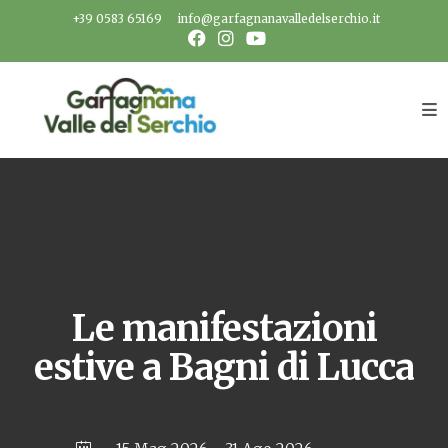
Salta
+39 0583 65169
info@garfagnanavalledelserchio.it
al
contenuto
Le manifestazioni
estive a Bagni di Lucca