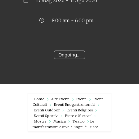
15 Mag 2026
- 31 Ago 2026
8:00 am - 6:00 pm
Ongoing...
Home
Altri Eventi
Eventi
Eventi
Culturali
Eventi Enogastronomici
Eventi Outdoor
Eventi Religiosi
Eventi Sportivi
Fiere e Mercati
Mostre
Musica
Teatro
Le
manifestazioni estive a Bagni di Lucca