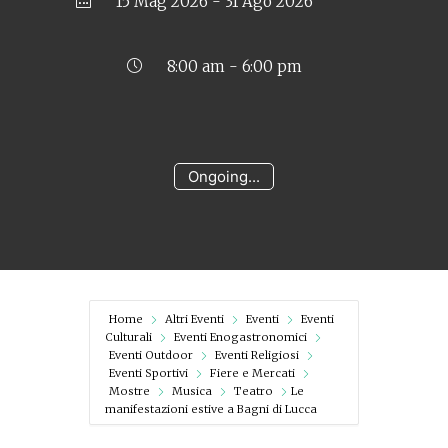
15 Mag 2026
- 31 Ago 2026
8:00 am - 6:00 pm
Ongoing...
Home
Altri Eventi
Eventi
Eventi
Culturali
Eventi Enogastronomici
Eventi Outdoor
Eventi Religiosi
Eventi Sportivi
Fiere e Mercati
Mostre
Musica
Teatro
Le
manifestazioni estive a Bagni di Lucca