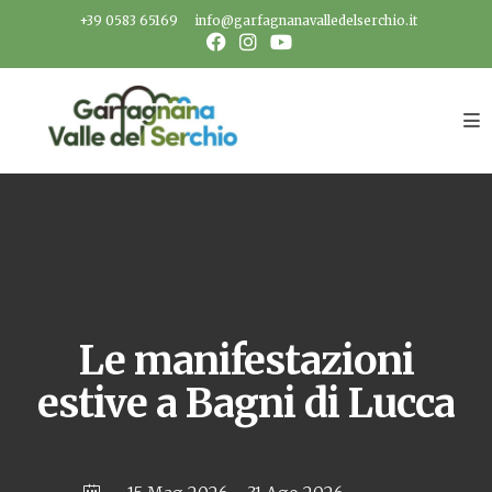
Salta
+39 0583 65169
info@garfagnanavalledelserchio.it
al
contenuto
Le manifestazioni
estive a Bagni di Lucca