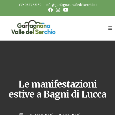
Salta
+39 0583 65169
info@garfagnanavalledelserchio.it
al
contenuto
Le manifestazioni
estive a Bagni di Lucca