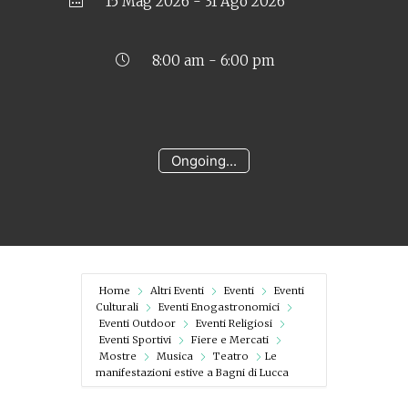
15 Mag 2026
- 31 Ago 2026
8:00 am - 6:00 pm
Ongoing...
Home
Altri Eventi
Eventi
Eventi
Culturali
Eventi Enogastronomici
Eventi Outdoor
Eventi Religiosi
Eventi Sportivi
Fiere e Mercati
Mostre
Musica
Teatro
Le
manifestazioni estive a Bagni di Lucca