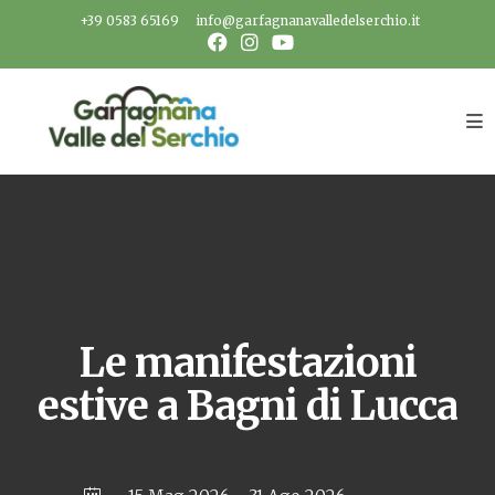
Salta
+39 0583 65169
info@garfagnanavalledelserchio.it
al
contenuto
Le manifestazioni
estive a Bagni di Lucca