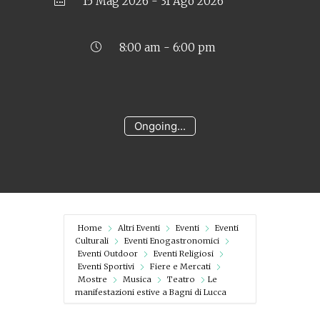
15 Mag 2026
- 31 Ago 2026
8:00 am - 6:00 pm
Ongoing...
Home
Altri Eventi
Eventi
Eventi
Culturali
Eventi Enogastronomici
Eventi Outdoor
Eventi Religiosi
Eventi Sportivi
Fiere e Mercati
Mostre
Musica
Teatro
Le
manifestazioni estive a Bagni di Lucca