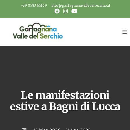
Salta
+39 0583 65169
info@garfagnanavalledelserchio.it
al
contenuto
Le manifestazioni
estive a Bagni di Lucca