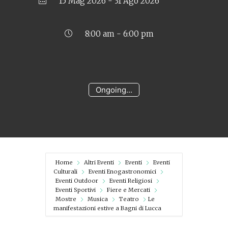
15 Mag 2026
- 31 Ago 2026
8:00 am - 6:00 pm
Ongoing...
Home
Altri Eventi
Eventi
Eventi
Culturali
Eventi Enogastronomici
Eventi Outdoor
Eventi Religiosi
Eventi Sportivi
Fiere e Mercati
Mostre
Musica
Teatro
Le
manifestazioni estive a Bagni di Lucca