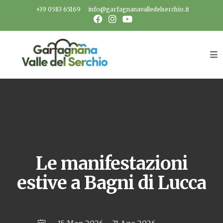
Salta
+39 0583 65169
info@garfagnanavalledelserchio.it
al
contenuto
Le manifestazioni
estive a Bagni di Lucca