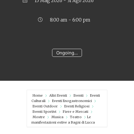
15 Mag 2026
- 31 Ago 2026
8:00 am - 6:00 pm
Ongoing...
Home
Altri Eventi
Eventi
Eventi
Culturali
Eventi Enogastronomici
Eventi Outdoor
Eventi Religiosi
Eventi Sportivi
Fiere e Mercati
Mostre
Musica
Teatro
Le
manifestazioni estive a Bagni di Lucca