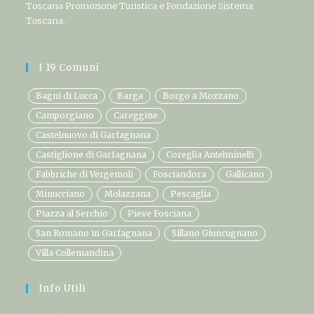
Toscana Promozione Turistica e Fondazione Sistema
Toscana.
I 19 Comuni
Bagni di Lucca
Barga
Borgo a Mozzano
Camporgiano
Careggine
Castelnuovo di Garfagnana
Castiglione di Garfagnana
Coreglia Antelminelli
Fabbriche di Vergemoli
Fosciandora
Gallicano
Minucciano
Molazzana
Pescaglia
Piazza al Serchio
Pieve Fosciana
San Romano in Garfagnana
Sillano Giuncugnano
Villa Collemandina
Info Utili