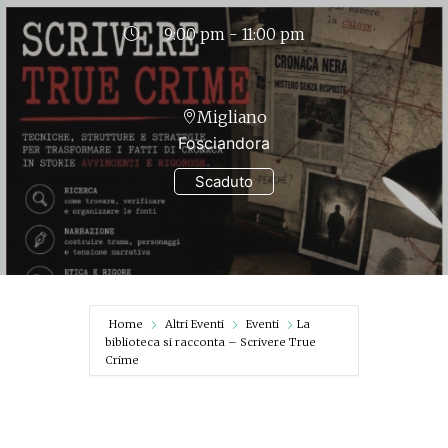
9:00 pm - 11:00 pm
Migliano
Fosciandora
Scaduto
Home
Altri Eventi
Eventi
La
biblioteca si racconta – Scrivere True
Crime