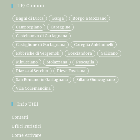
I 19 Comuni
Bagni di Lucca
Barga
Borgo a Mozzano
Camporgiano
Careggine
Castelnuovo di Garfagnana
Castiglione di Garfagnana
Coreglia Antelminelli
Fabbriche di Vergemoli
Fosciandora
Gallicano
Minucciano
Molazzana
Pescaglia
Piazza al Serchio
Pieve Fosciana
San Romano in Garfagnana
Sillano Giuncugnano
Villa Collemandina
Info Utili
Contatti
Uffici Turistici
Come Arrivare