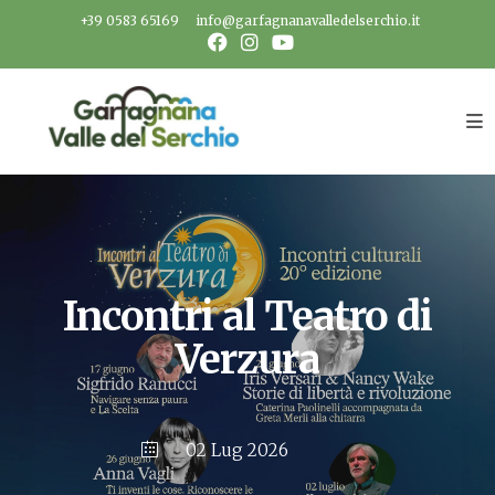
Salta
+39 0583 65169
info@garfagnanavalledelserchio.it
al
contenuto
Incontri al Teatro di
Verzura
02 Lug 2026