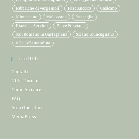
Fabbriche di Vergemoli
Fosciandora
Gallicano
Minucciano
Molazzana
Pescaglia
Piazza al Serchio
Pieve Fosciana
San Romano in Garfagnana
Sillano Giuncugnano
Villa Collemandina
Info Utili
Contatti
Uffici Turistici
Come Arrivare
FAQ
Area Operatori
MediaPress