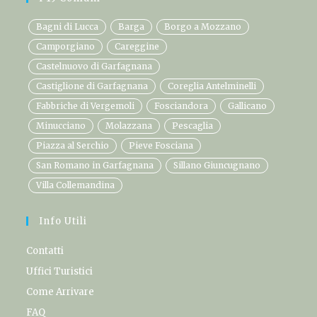
Bagni di Lucca
Barga
Borgo a Mozzano
Camporgiano
Careggine
Castelnuovo di Garfagnana
Castiglione di Garfagnana
Coreglia Antelminelli
Fabbriche di Vergemoli
Fosciandora
Gallicano
Minucciano
Molazzana
Pescaglia
Piazza al Serchio
Pieve Fosciana
San Romano in Garfagnana
Sillano Giuncugnano
Villa Collemandina
Info Utili
Contatti
Uffici Turistici
Come Arrivare
FAQ