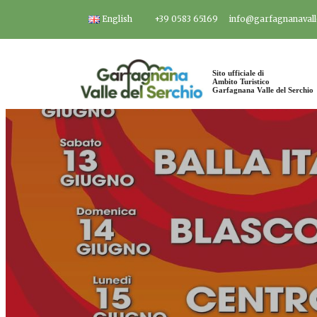
Salta
English
+39 0583 65169
info@garfagnanavalle
al
contenuto
Sito ufficiale di
Ambito Turistico
Garfagnana Valle del Serchio