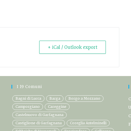
+ iCal / Outlook export
I 19 Comuni
Bagni di Lucca
Barga
Borgo a Mozzano
C
Camporgiano
Careggine
U
Castelnuovo di Garfagnana
C
Castiglione di Garfagnana
Coreglia Antelminelli
F