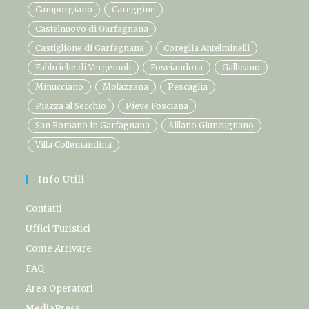
Camporgiano
Careggine
Castelnuovo di Garfagnana
Castiglione di Garfagnana
Coreglia Antelminelli
Fabbriche di Vergemoli
Fosciandora
Gallicano
Minucciano
Molazzana
Pescaglia
Piazza al Serchio
Pieve Fosciana
San Romano in Garfagnana
Sillano Giuncugnano
Villa Collemandina
Info Utili
Contatti
Uffici Turistici
Come Arrivare
FAQ
Area Operatori
MediaPress