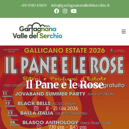
Salta
+39 0583 65169
info@garfagnanavalledelserchio.it
al
contenuto
Il Pane e le Rose
11 - 21 Giu 2026
7:30 pm - 11:45 pm