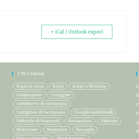
+ iCal / Outlook export
I 19 Comuni
Bagni di Lucca
Barga
Borgo a Mozzano
C
Camporgiano
Careggine
U
Castelnuovo di Garfagnana
C
Castiglione di Garfagnana
Coreglia Antelminelli
F
Fabbriche di Vergemoli
Fosciandora
Gallicano
A
Minucciano
Molazzana
Pescaglia
M
Piazza al Serchio
Pieve Fosciana