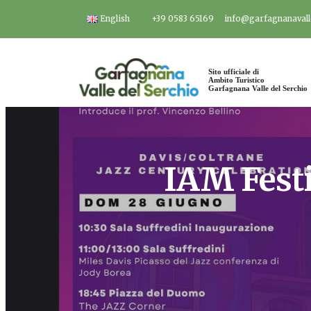
Salta
English
+39 0583 65169
info@garfagnanavalle
al
contenuto
Sito ufficiale di
Ambito Turistico
Garfagnana Valle del Serchio
IAM Festi