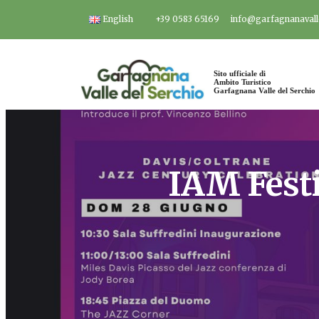
Salta
English
+39 0583 65169
info@garfagnanavalle
al
contenuto
Sito ufficiale di
Ambito Turistico
Garfagnana Valle del Serchio
IAM Festi