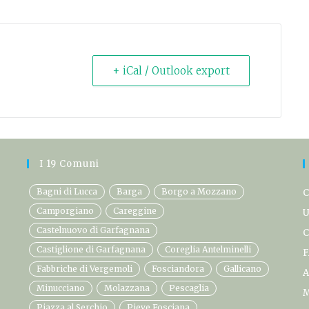
+ iCal / Outlook export
I 19 Comuni
Bagni di Lucca
Barga
Borgo a Mozzano
C
Camporgiano
Careggine
U
Castelnuovo di Garfagnana
C
Castiglione di Garfagnana
Coreglia Antelminelli
F
Fabbriche di Vergemoli
Fosciandora
Gallicano
A
Minucciano
Molazzana
Pescaglia
M
Piazza al Serchio
Pieve Fosciana