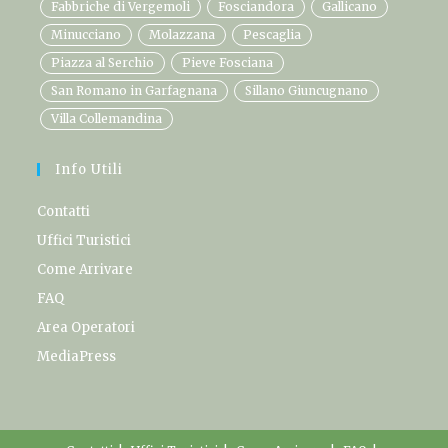
Fabbriche di Vergemoli
Fosciandora
Gallicano
Minucciano
Molazzana
Pescaglia
Piazza al Serchio
Pieve Fosciana
San Romano in Garfagnana
Sillano Giuncugnano
Villa Collemandina
Info Utili
Contatti
Uffici Turistici
Come Arrivare
FAQ
Area Operatori
MediaPress