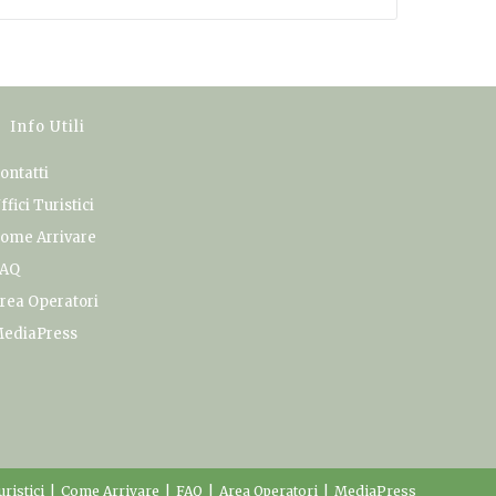
Info Utili
ontatti
ffici Turistici
ome Arrivare
AQ
rea Operatori
ediaPress
uristici
Come Arrivare
FAQ
Area Operatori
MediaPress