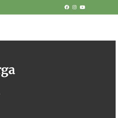
rga
m