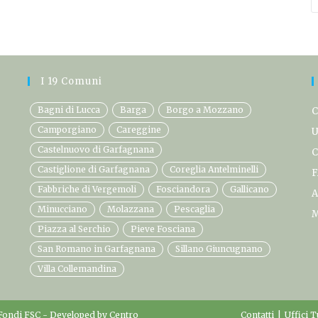
I 19 Comuni
Bagni di Lucca
Barga
Borgo a Mozzano
C
Camporgiano
Careggine
U
Castelnuovo di Garfagnana
C
Castiglione di Garfagnana
Coreglia Antelminelli
F
Fabbriche di Vergemoli
Fosciandora
Gallicano
A
Minucciano
Molazzana
Pescaglia
M
Piazza al Serchio
Pieve Fosciana
San Romano in Garfagnana
Sillano Giuncugnano
Villa Collemandina
Fondi FSC
- Developed by
Centro
Contatti
Uffici T