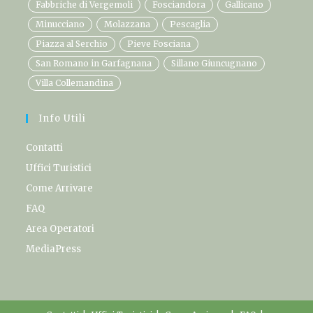
Fabbriche di Vergemoli
Fosciandora
Gallicano
Minucciano
Molazzana
Pescaglia
Piazza al Serchio
Pieve Fosciana
San Romano in Garfagnana
Sillano Giuncugnano
Villa Collemandina
Info Utili
Contatti
Uffici Turistici
Come Arrivare
FAQ
Area Operatori
MediaPress