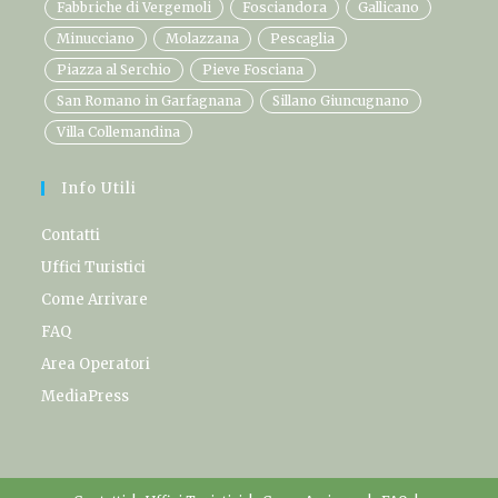
Fabbriche di Vergemoli
Fosciandora
Gallicano
Minucciano
Molazzana
Pescaglia
Piazza al Serchio
Pieve Fosciana
San Romano in Garfagnana
Sillano Giuncugnano
Villa Collemandina
Info Utili
Contatti
Uffici Turistici
Come Arrivare
FAQ
Area Operatori
MediaPress