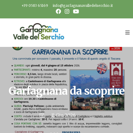
Salta
+39 0583 65169
info@garfagnanavalledelserchio.it
al
contenuto
Garfagnana da scoprire
11 Giu 2026