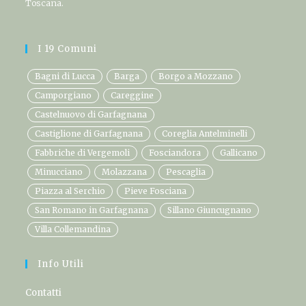
Toscana.
I 19 Comuni
Bagni di Lucca
Barga
Borgo a Mozzano
Camporgiano
Careggine
Castelnuovo di Garfagnana
Castiglione di Garfagnana
Coreglia Antelminelli
Fabbriche di Vergemoli
Fosciandora
Gallicano
Minucciano
Molazzana
Pescaglia
Piazza al Serchio
Pieve Fosciana
San Romano in Garfagnana
Sillano Giuncugnano
Villa Collemandina
Info Utili
Contatti